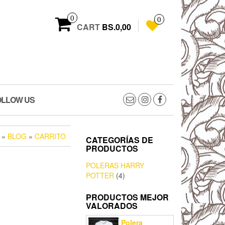
0
0
CART
BS.0,00
OLLOW US
»
BLOG
»
CARRITO
CATEGORÍAS DE
PRODUCTOS
POLERAS HARRY
POTTER
(4)
PRODUCTOS MEJOR
VALORADOS
Polera